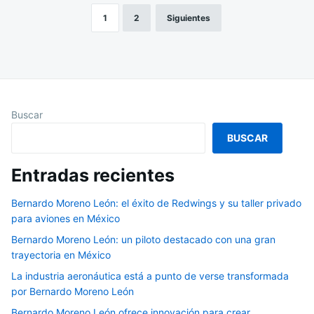
1
2
Siguientes
Paginación
de
entradas
Buscar
BUSCAR
Entradas recientes
Bernardo Moreno León: el éxito de Redwings y su taller privado
para aviones en México
Bernardo Moreno León: un piloto destacado con una gran
trayectoria en México
La industria aeronáutica está a punto de verse transformada
por Bernardo Moreno León
Bernardo Moreno León ofrece innovación para crear